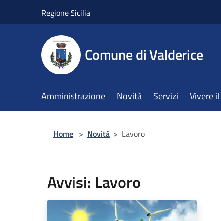
Salta al contenuto principale
Regione Sicilia
Comune di Valderice
Amministrazione
Novità
Servizi
Vivere 
Home
>
Novità
>
Lavoro
Avvisi: Lavoro