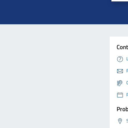
Cont
Prob