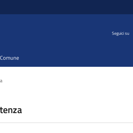
Seguici su
il Comune
za
stenza