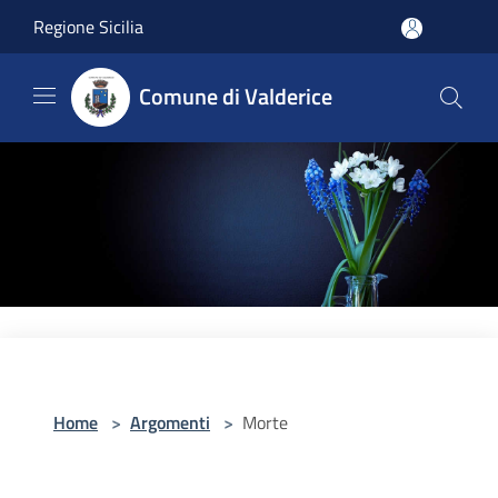
Salta al contenuto principale
Regione Sicilia
Comune di Valderice
Home
>
Argomenti
>
Morte