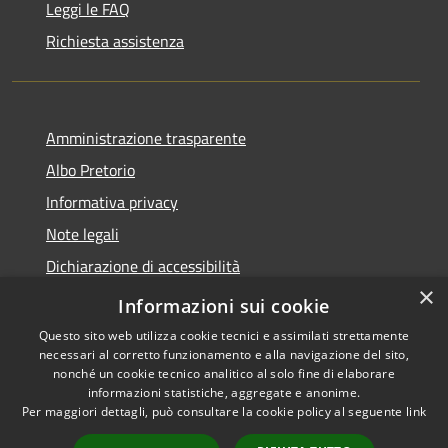
Leggi le FAQ
Richiesta assistenza
Amministrazione trasparente
Albo Pretorio
Informativa privacy
Note legali
Dichiarazione di accessibilità
×
Informativa Privacy Videosorveglianza
Informazioni sui cookie
Questo sito web utilizza cookie tecnici e assimilati strettamente
necessari al corretto funzionamento e alla navigazione del sito,
nonché un cookie tecnico analitico al solo fine di elaborare
informazioni statistiche, aggregate e anonime.
RSS
Copyright © 2026 • Comune di
Per maggiori dettagli, può consultare la cookie policy al seguente
link
Accessibilità
Valderice • Powered by
Privacy
Municipium
Accesso
•