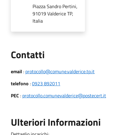
Piazza Sandro Pertini,
91019 Valderice TP,
Italia
Utili
Contatti
email
:
protocollo@comune.valderice.tp.it
telefono
:
0923 892011
PEC
:
protocollo.comunevalderice@postecert.it
Ulteriori Informazioni
Dettaglio incarichi: