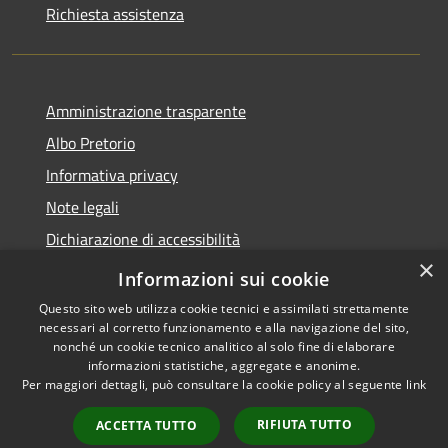
Richiesta assistenza
Amministrazione trasparente
Albo Pretorio
Informativa privacy
Note legali
Dichiarazione di accessibilità
×
Informativa Privacy Videosorveglianza
Informazioni sui cookie
Questo sito web utilizza cookie tecnici e assimilati strettamente
necessari al corretto funzionamento e alla navigazione del sito,
nonché un cookie tecnico analitico al solo fine di elaborare
informazioni statistiche, aggregate e anonime.
RSS
Copyright © 2026 • Comune di
Per maggiori dettagli, può consultare la cookie policy al seguente
link
Accessibilità
Valderice • Powered by
Privacy
Municipium
Accesso
•
RIFIUTA TUTTO
ACCETTA TUTTO
Cookie
redazione