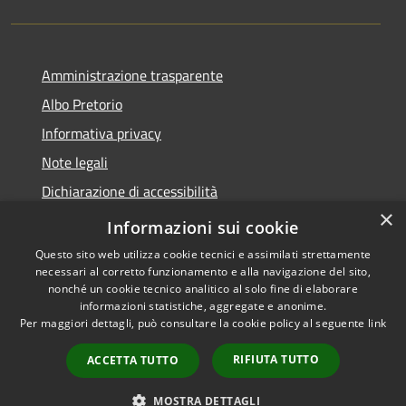
Amministrazione trasparente
Albo Pretorio
Informativa privacy
Note legali
Dichiarazione di accessibilità
×
Informativa Privacy Videosorveglianza
Informazioni sui cookie
Questo sito web utilizza cookie tecnici e assimilati strettamente
necessari al corretto funzionamento e alla navigazione del sito,
nonché un cookie tecnico analitico al solo fine di elaborare
informazioni statistiche, aggregate e anonime.
RSS
Copyright © 2026 • Comune di
Per maggiori dettagli, può consultare la cookie policy al seguente
link
Accessibilità
Valderice • Powered by
Privacy
Municipium
Accesso
•
RIFIUTA TUTTO
ACCETTA TUTTO
Cookie
redazione
Mappa del sito
MOSTRA DETTAGLI