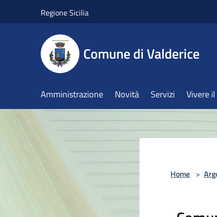
Salta al contenuto principale
Regione Sicilia
Comune di Valderice
Amministrazione
Novità
Servizi
Vivere 
Home
>
Arg