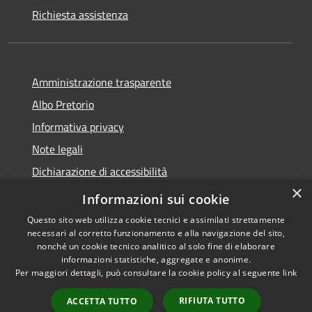
Richiesta assistenza
Amministrazione trasparente
Albo Pretorio
Informativa privacy
Note legali
Dichiarazione di accessibilità
×
Informativa Privacy Videosorveglianza
Informazioni sui cookie
Questo sito web utilizza cookie tecnici e assimilati strettamente
necessari al corretto funzionamento e alla navigazione del sito,
nonché un cookie tecnico analitico al solo fine di elaborare
informazioni statistiche, aggregate e anonime.
RSS
Copyright © 2026 • Comune di
Per maggiori dettagli, può consultare la cookie policy al seguente
link
Accessibilità
Valderice • Powered by
Privacy
Municipium
Accesso
•
RIFIUTA TUTTO
ACCETTA TUTTO