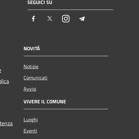
SEGUICI SU
Facebook
Twitter
Instagram
Telegram
NOVITÀ
Notizie
e
Comunicati
blica
Avvisi
VIVERE IL COMUNE
Luoghi
stenza
Eventi