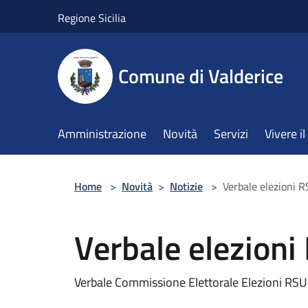
Salta al contenuto principale
Regione Sicilia
Comune di Valderice
Amministrazione
Novità
Servizi
Vivere 
Home
>
Novità
>
Notizie
>
Verbale elezioni 
Verbale elezioni
Verbale Commissione Elettorale Elezioni RSU