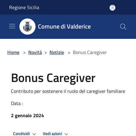
Salta al contenuto principale
Regione Sicilia
Comune di Valderice
Home
>
Novità
>
Notizie
>
Bonus Caregiver
Bonus Caregiver
Contributo per sostenere il ruolo del caregiver familiare
Data :
2 gennaio 2024
Condividi
Vedi azioni