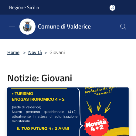
Salta al contenuto principale
Regione Sicilia
Comune di Valderice
Home
>
Novità
>
Giovani
Notizie: Giovani