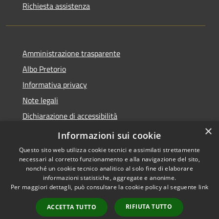
Richiesta assistenza
Amministrazione trasparente
Albo Pretorio
Informativa privacy
Note legali
Dichiarazione di accessibilità
×
Informativa Privacy Videosorveglianza
Informazioni sui cookie
Questo sito web utilizza cookie tecnici e assimilati strettamente
necessari al corretto funzionamento e alla navigazione del sito,
nonché un cookie tecnico analitico al solo fine di elaborare
informazioni statistiche, aggregate e anonime.
RSS
Copyright © 2026 • Comune di
Per maggiori dettagli, può consultare la cookie policy al seguente
link
Accessibilità
Valderice • Powered by
Privacy
Municipium
Accesso
•
RIFIUTA TUTTO
ACCETTA TUTTO
Cookie
redazione