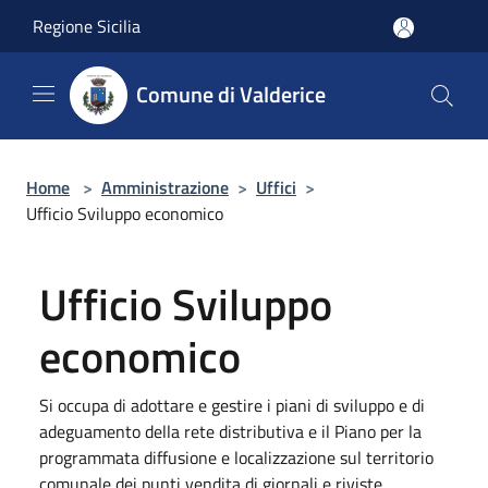
Salta al contenuto principale
Regione Sicilia
Comune di Valderice
Home
>
Amministrazione
>
Uffici
>
Ufficio Sviluppo economico
Ufficio Sviluppo
economico
Si occupa di adottare e gestire i piani di sviluppo e di
adeguamento della rete distributiva e il Piano per la
programmata diffusione e localizzazione sul territorio
comunale dei punti vendita di giornali e riviste.