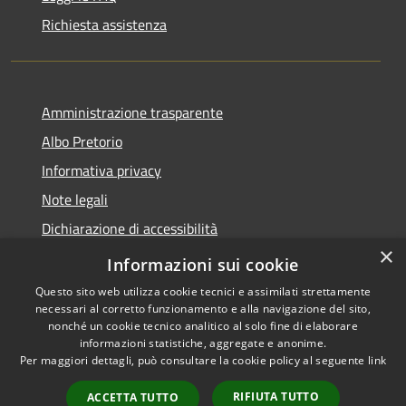
Richiesta assistenza
Amministrazione trasparente
Albo Pretorio
Informativa privacy
Note legali
Dichiarazione di accessibilità
×
Informativa Privacy Videosorveglianza
Informazioni sui cookie
Questo sito web utilizza cookie tecnici e assimilati strettamente
necessari al corretto funzionamento e alla navigazione del sito,
nonché un cookie tecnico analitico al solo fine di elaborare
informazioni statistiche, aggregate e anonime.
RSS
Copyright © 2026 • Comune di
Per maggiori dettagli, può consultare la cookie policy al seguente
link
Accessibilità
Valderice • Powered by
Privacy
Municipium
Accesso
•
RIFIUTA TUTTO
ACCETTA TUTTO