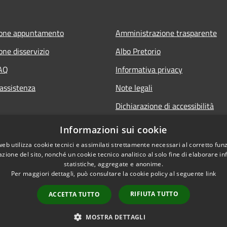
ione appuntamento
Amministrazione trasparente
one disservizio
Albo Pretorio
FAQ
Informativa privacy
 assistenza
Note legali
Dichiarazione di accessibilità
Informativa Privacy Videosorveg
Informazioni sui cookie
web utilizza cookie tecnici e assimilati strettamente necessari al corretto fu
azione del sito, nonché un cookie tecnico analitico al solo fine di elaborare i
statistiche, aggregate e anonime.
Per maggiori dettagli, può consultare la cookie policy al seguente
link
RIFIUTA TUTTO
ACCETTA TUTTO
l sito
Copyright © 2026 • Comune di 
MOSTRA DETTAGLI