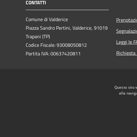
CONTATTI
Comune di Valderice
Prenotaz
Piazza Sandro Pertini, Valderice, 91019
Segnalazi
Trapani (TP)
Leggi le 
Codice Fiscale: 93008050812
Richiesta
Partita IVA: 00637420811
PEC:
protocollo.comunevalderice@postecert.it
Questo sito 
Centralino Unico: 0923892011
alla navig
RSS
Accessibilità
Privacy
Cookie
Mappa de