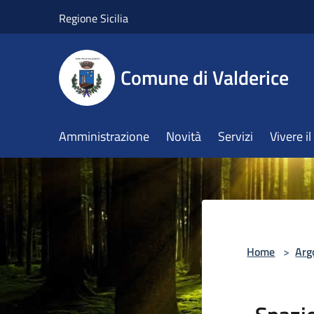
Salta al contenuto principale
Regione Sicilia
Comune di Valderice
Amministrazione
Novità
Servizi
Vivere 
Home
>
Arg