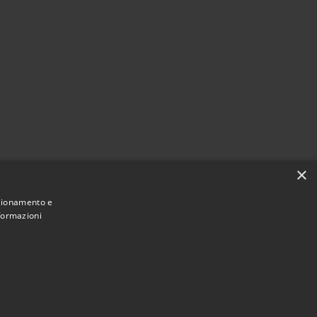
×
lianza
nzionamento e
nformazioni
Municipium
Accesso redazione
Valderice • Powered by
•