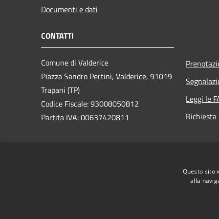
Documenti e dati
CONTATTI
Comune di Valderice
Prenotaz
Piazza Sandro Pertini, Valderice, 91019
Segnalazi
Trapani (TP)
Leggi le 
Codice Fiscale: 93008050812
Richiesta
Partita IVA: 00637420811
PEC:
protocollo.comunevalderice@postecert.it
Questo sito 
Centralino Unico: 0923892011
alla navig