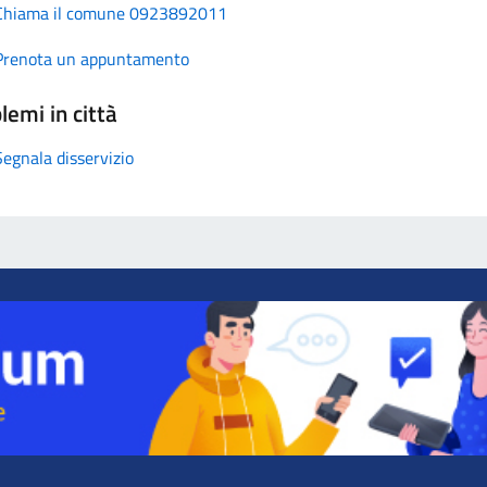
Chiama il comune 0923892011
Prenota un appuntamento
lemi in città
Segnala disservizio