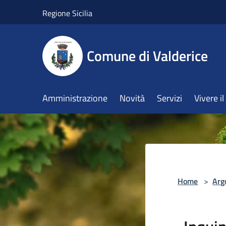
Salta al contenuto principale
Regione Sicilia
Comune di Valderice
Amministrazione
Novità
Servizi
Vivere 
Home
>
Arg