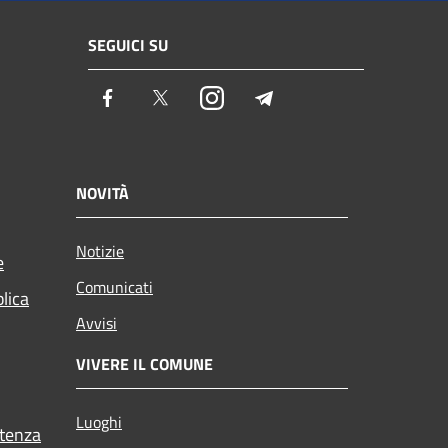
SEGUICI SU
Facebook
Twitter
Instagram
Telegram
NOVITÀ
Notizie
e
Comunicati
blica
Avvisi
VIVERE IL COMUNE
Luoghi
stenza