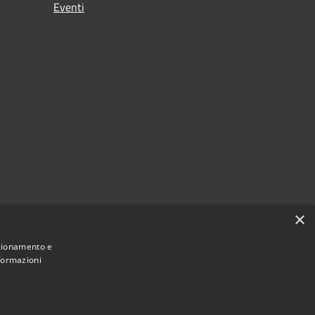
Eventi
×
lianza
nzionamento e
nformazioni