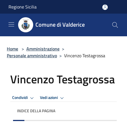
Salta al contenuto principale
Regione Sicilia
Comune di Valderice
Home
>
Amministrazione
>
Personale amministrativo
>
Vincenzo Testagrossa
Vincenzo Testagrossa
Condividi
Vedi azioni
INDICE DELLA PAGINA