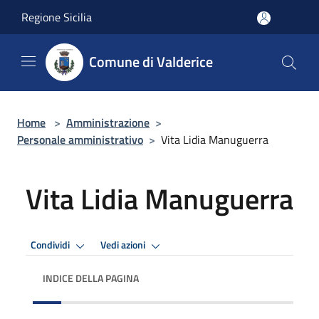
Salta al contenuto principale
Regione Sicilia
Comune di Valderice
Home
>
Amministrazione
>
Personale amministrativo
>
Vita Lidia Manuguerra
Vita Lidia Manuguerra
Condividi
Vedi azioni
INDICE DELLA PAGINA