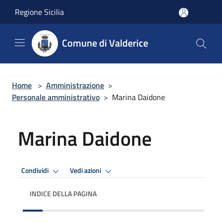
Salta al contenuto principale
Regione Sicilia
Comune di Valderice
Home
>
Amministrazione
>
Personale amministrativo
>
Marina Daidone
Marina Daidone
Condividi
Vedi azioni
INDICE DELLA PAGINA