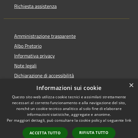
Richiesta assistenza
Amministrazione trasparente
Albo Pretorio
Informativa privacy
Note legali
Dichiarazione di accessibilità
×
Informativa Privacy Videosorveglianza
Informazioni sui cookie
Questo sito web utilizza cookie tecnici e assimilati strettamente
necessari al corretto funzionamento e alla navigazione del sito,
nonché un cookie tecnico analitico al solo fine di elaborare
informazioni statistiche, aggregate e anonime.
RSS
Copyright © 2026 • Comune di
Per maggiori dettagli, può consultare la cookie policy al seguente
link
Accessibilità
Valderice • Powered by
Privacy
Municipium
Accesso
•
RIFIUTA TUTTO
ACCETTA TUTTO