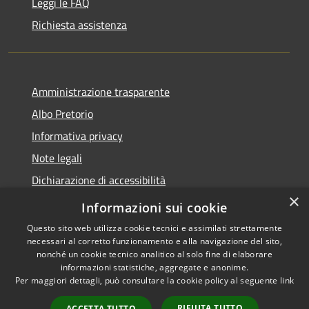
Leggi le FAQ
Richiesta assistenza
Amministrazione trasparente
Albo Pretorio
Informativa privacy
Note legali
Dichiarazione di accessibilità
×
Informativa Privacy Videosorveglianza
Informazioni sui cookie
Questo sito web utilizza cookie tecnici e assimilati strettamente
necessari al corretto funzionamento e alla navigazione del sito,
nonché un cookie tecnico analitico al solo fine di elaborare
informazioni statistiche, aggregate e anonime.
RSS
Copyright © 2026 • Comune di
Per maggiori dettagli, può consultare la cookie policy al seguente
link
Accessibilità
Valderice • Powered by
Privacy
Municipium
Accesso
•
RIFIUTA TUTTO
ACCETTA TUTTO