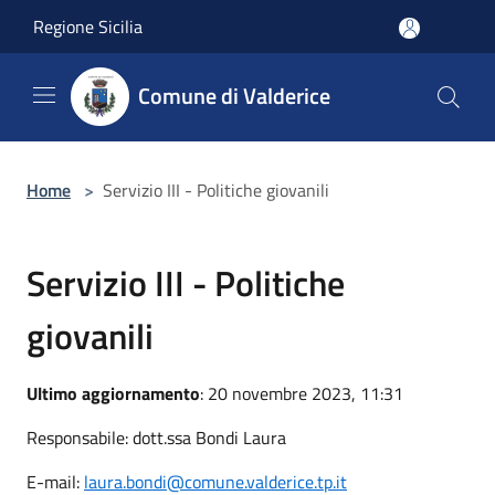
Salta al contenuto principale
Regione Sicilia
Comune di Valderice
Home
>
Servizio III - Politiche giovanili
Servizio III - Politiche
giovanili
Ultimo aggiornamento
: 20 novembre 2023, 11:31
Responsabile: dott.ssa Bondi Laura
E-mail:
laura.bondi@comune.valderice.tp.it