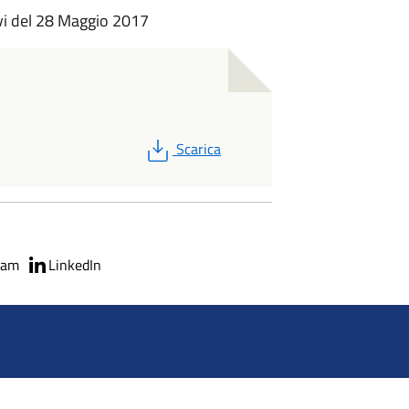
vi del 28 Maggio 2017
PDF
Scarica
ram
LinkedIn