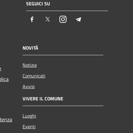
SEGUICI SU
Facebook
Twitter
Instagram
Telegram
NOVITÀ
Notizie
e
Comunicati
blica
Avvisi
VIVERE IL COMUNE
Luoghi
stenza
Eventi