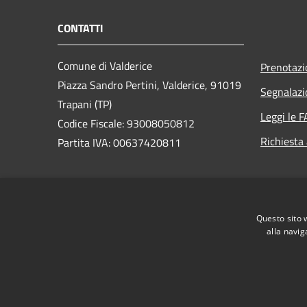
CONTATTI
Comune di Valderice
Prenotaz
Piazza Sandro Pertini, Valderice, 91019
Segnalazi
Trapani (TP)
Leggi le 
Codice Fiscale: 93008050812
Richiesta
Partita IVA: 00637420811
PEC:
protocollo.comunevalderice@postecert.it
Questo sito 
Centralino Unico: 0923892011
alla navig