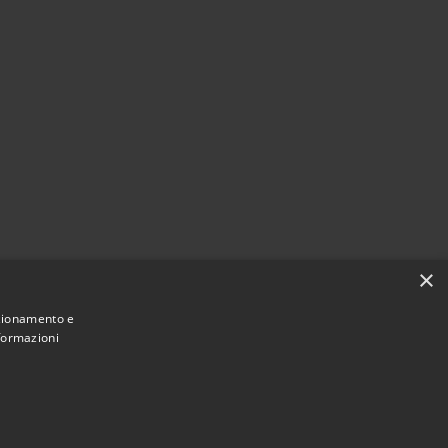
×
lianza
nzionamento e
nformazioni