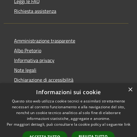
Leggi le FAQ
Richiesta assistenza
Amministrazione trasparente
Albo Pretorio
Informativa privacy
Note legali
Dichiarazione di accessibilità
×
Informativa Privacy Videosorveglianza
Informazioni sui cookie
Questo sito web utilizza cookie tecnici e assimilati strettamente
necessari al corretto funzionamento e alla navigazione del sito,
nonché un cookie tecnico analitico al solo fine di elaborare
informazioni statistiche, aggregate e anonime.
RSS
Copyright © 2026 • Comune di
Per maggiori dettagli, può consultare la cookie policy al seguente
link
Accessibilità
Valderice • Powered by
Privacy
Municipium
Accesso
•
RIFIUTA TUTTO
ACCETTA TUTTO