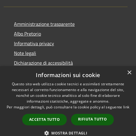
Amministrazione trasparente
Albo Pretorio
Informativa privacy
Note legali
Dichiarazione di accessibilità
×
Informativa Privacy Videosorveglianza
Informazioni sui cookie
Questo sito web utilizza cookie tecnici e assimilati strettamente
necessari al corretto funzionamento e alla navigazione del sito,
nonché un cookie tecnico analitico al solo fine di elaborare
informazioni statistiche, aggregate e anonime.
RSS
Copyright © 2026 • Comune di
Per maggiori dettagli, può consultare la cookie policy al seguente
link
Accessibilità
Valderice • Powered by
Privacy
Municipium
Accesso
•
RIFIUTA TUTTO
ACCETTA TUTTO
Cookie
redazione
Mappa del sito
MOSTRA DETTAGLI