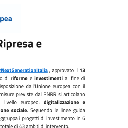
Ripresa e
#NextGenera
tionItalia
, approvato Il
13
to di
riforme
e
investimenti
al fine di
isposizione dall'Unione europea con il
e misure previste dal PNRR si articolano
a livello europeo:
digitalizzazione e
ione sociale
. Seguendo le linee guida
aggruppa i progetti di investimento in 6
totale di 43 ambiti di intervento.