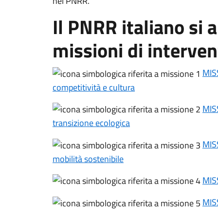
nel PNRR.
Il PNRR italiano si a
missioni di interve
MISS
competitività e cultura
MISS
transizione ecologica
MISS
mobilità sostenibile
MISS
MISS