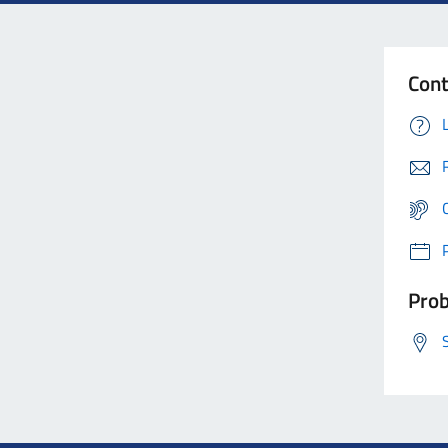
Cont
Prob