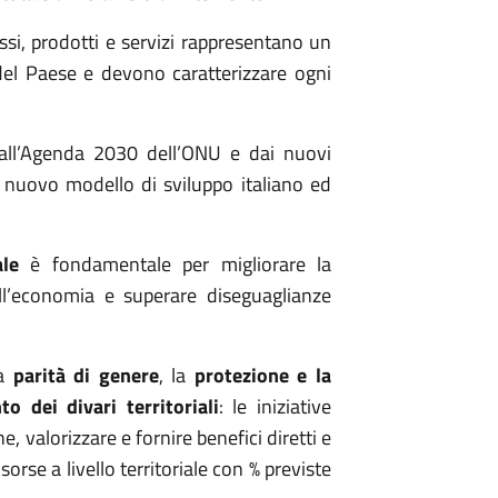
ssi, prodotti e servizi rappresentano un
del Paese e devono caratterizzare ogni
all’Agenda 2030 dell’ONU e dai nuovi
el nuovo modello di sviluppo italiano ed
ale
è fondamentale per migliorare la
dell’economia e superare diseguaglianze
.
la
parità di genere
, la
protezione e la
o dei divari territoriali
: le iniziative
, valorizzare e fornire benefici diretti e
isorse a livello territoriale con % previste