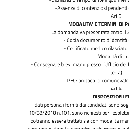
-Assenza di contenziosi pendenti 
Art.3
MODALITA’ E TERMINI DI 
La domanda va presentata entro il 
- Copia documento d’identità e
- Certificato medico rilasciato
Modalità di inv
- Consegnare brevi manu presso l’Ufficio del P
terra)
- PEC: protocollo.comunevald
Art.4
DISPOSIZIONI F
I dati personali forniti dai candidati sono sog
10/08/2018 n.101, sono richiesti per l’espleta
potranno essere trattati sia con modalità ma
comunque idonei a garantire la sicurezza e la ris