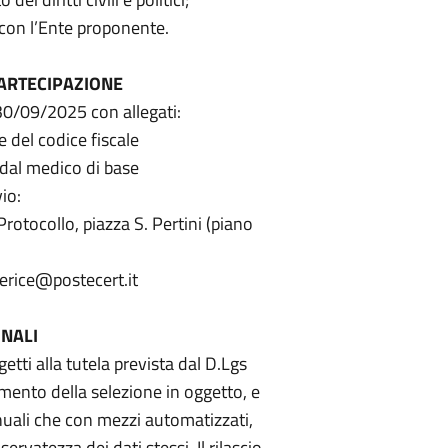
con l’Ente proponente.
PARTECIPAZIONE
30/09/2025 con allegati:
 del codice fiscale
 dal medico di base
io:
rotocollo, piazza S. Pertini (piano
erice@postecert.it
INALI
getti alla tutela prevista dal D.Lgs
mento della selezione in oggetto, e
nuali che con mezzi automatizzati,
ervatezza dei dati stessi. Il rilascio