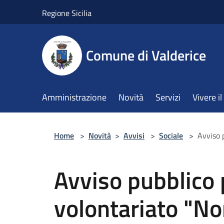
Salta al contenuto principale
Regione Sicilia
Comune di Valderice
Amministrazione
Novità
Servizi
Vivere 
Home
>
Novità
>
Avvisi
>
Sociale
>
Avviso p
Avviso pubblico p
volontariato "Non