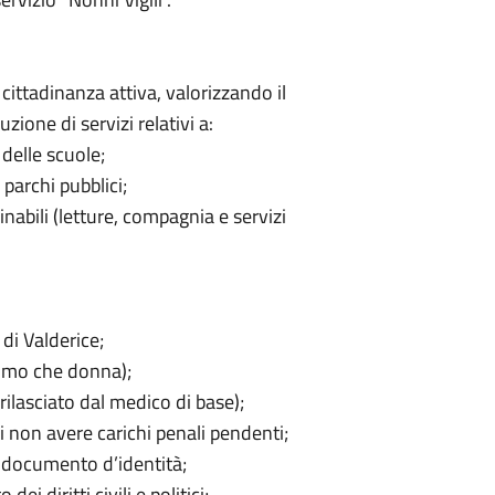
cittadinanza attiva, valorizzando il
zione di servizi relativi a:
 delle scuole;
 parchi pubblici;
inabili (letture, compagnia e servizi
i Valderice;
omo che donna);
rilasciato dal medico di base);
 non avere carichi penali pendenti;
l documento d’identità;
i diritti civili e politici;