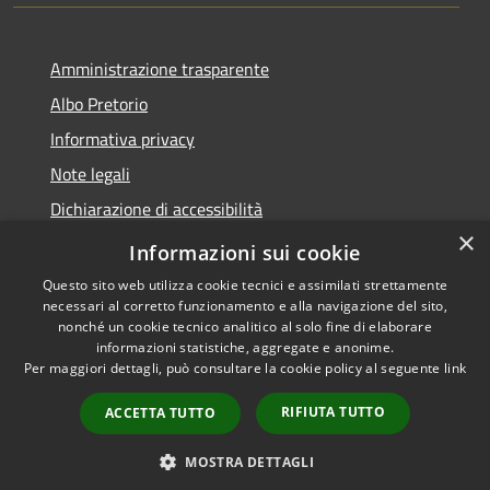
Amministrazione trasparente
Albo Pretorio
Informativa privacy
Note legali
Dichiarazione di accessibilità
×
Informativa Privacy Videosorveglianza
Informazioni sui cookie
Questo sito web utilizza cookie tecnici e assimilati strettamente
necessari al corretto funzionamento e alla navigazione del sito,
nonché un cookie tecnico analitico al solo fine di elaborare
informazioni statistiche, aggregate e anonime.
RSS
Copyright © 2026 • Comune di
Per maggiori dettagli, può consultare la cookie policy al seguente
link
Accessibilità
Valderice • Powered by
Privacy
Municipium
Accesso
•
RIFIUTA TUTTO
ACCETTA TUTTO
Cookie
redazione
Mappa del sito
MOSTRA DETTAGLI